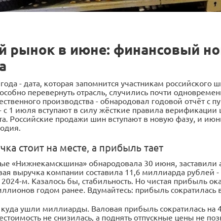
 рынок в июне: финансовый но
а
года - дата, которая запомнится участникам российского 
пособно перевернуть отрасль, случились почти одновреме
ественного производства - обнародовал годовой отчёт с 
й - с 1 июля вступают в силу жёсткие правила верификаци
а. Российские продажи шин вступают в новую фазу, и июнь
годия.
чка стоит на месте, а прибыль тает
ые «Нижнекамскшина» обнародовала 30 июня, заставили а
вая выручка компании составила 11,6 миллиарда рублей - 
2024-м. Казалось бы, стабильность. Но чистая прибыль ок
иллионов годом ранее. Вдумайтесь: прибыль сократилась в
 куда ушли миллиарды. Валовая прибыль сократилась на 44
естоимость не снизилась, а поднять отпускные цены не по