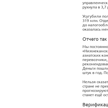
управленческ
рухнула в 3,7
Усугубили пол
319 млн. Отд
до налогообло
оказалась ме
Отчего так
Мы постоянно
«Нижнекамскш
азиатских кон
перевозчики,
рекомендован
Деньги пошли
штук в год. П
Нельзя сказа
стране не пр
прогнозируют 
станет ещё о
Верификаци