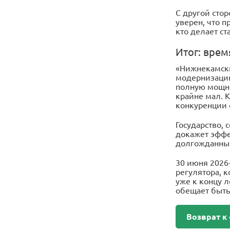
С другой сто
уверен, что п
кто делает ст
Итог: вре
«Нижнекамскш
модернизацию
полную мощно
крайне мал. 
конкуренции 
Государство, 
докажет эффе
долгожданный
30 июня 2026-
регулятора, к
уже к концу л
обещает быть
Возврат к 