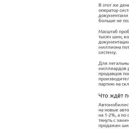
В этот же де
оператор сис
документами 
больше не по
Масштаб проб
тысяч шин, к
документации.
миллиона пот
систему.
Для легальных
миллиардов р
продавцов по
производител
партию на ск
Что ждёт п
Автомобилист
на новые авто
на 1-2%, а п
тянуть с заме
продажам ши