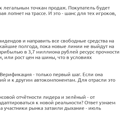
 к легальным точкам продаж. Покупатель будет
 лопнет на трассе. И это - шанс для тех игроков,
видендов и направить все свободные средства на
жайшие полгода, пока новые линии не выйдут на
 прибылью в 3,7 миллиона рублей ресурс прочности
 или рост цен на шины, что в условиях
 Верификация - только первый шаг. Если она
ий и к другим автокомпонентам. Для отрасли это
нсовой отчётности лидера и зелёный - от
адаптироваться к новой реальности? Ответ узнаем
ока участники рынка затаили дыхание - июль