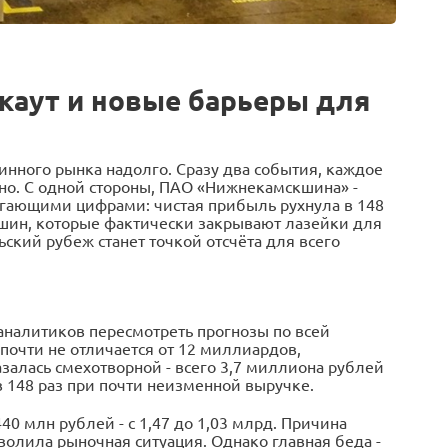
каут и новые барьеры для
шинного рынка надолго. Сразу два события, каждое
нно. С одной стороны, ПАО «Нижнекамскшина» -
пугающими цифрами: чистая прибыль рухнула в 148
и шин, которые фактически закрывают лазейки для
ский рубеж станет точкой отсчёта для всего
налитиков пересмотреть прогнозы по всей
почти не отличается от 12 миллиардов,
азалась смехотворной - всего 3,7 миллиона рублей
 148 раз при почти неизменной выручке.
0 млн рублей - с 1,47 до 1,03 млрд. Причина
зволила рыночная ситуация. Однако главная беда -