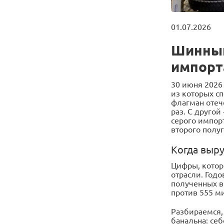
01.07.2026
Шинный
импорт
30 июня 2026 
из которых с
флагман отеч
раз. С друго
серого импорт
второго полу
Когда выру
Цифры, котор
отрасли. Годо
полученных в 
против 555 м
Разбираемся,
банальна: себ