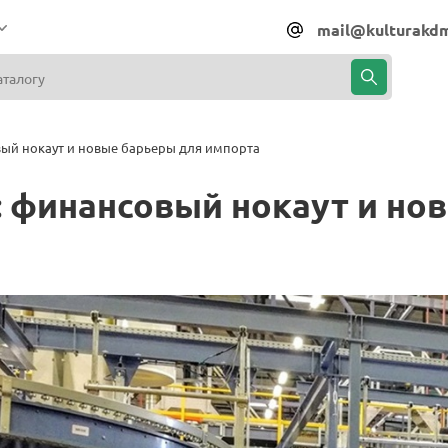
mail@kulturakdm
ый нокаут и новые барьеры для импорта
 финансовый нокаут и но