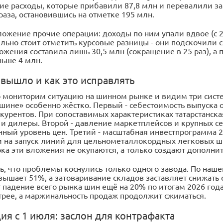
ие расходы, которые прибавили 87,8 млн и перевалили за
 раза, остановившись на отметке 195 млн.
ожение прочие операции: доходы по ним упали вдвое (с 28
ельно стоит отметить курсовые разницы - они подскочили 
жения составила лишь 30,5 млн (сокращение в 25 раз), а 
ньше 4 млн.
 вышло и как это исправлять
 мониторим ситуацию на шинном рынке и видим три систе
ине» особенно жёстко. Первый - себестоимость выпуска 
курентов. При сопоставимых характеристиках татарстанска
 и дилеры. Второй - давление маркетплейсов и крупных се
ный уровень цен. Третий - масштабная инвестпрограмма 2
 на запуск линий для цельнометаллокордных легковых 
ока эти вложения не окупаются, а только создают дополни
ть, что проблемы коснулись только одного завода. По наш
евышает 51%, а затоваривание складов заставляет снижат
падение всего рынка шин ещё на 20% по итогам 2026 года.
стрее, а маржинальность продаж продолжит сжиматься.
я с 1 июля: заслон для контрафакта