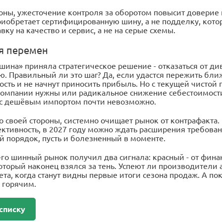
роны, ужесточение контроля за оборотом повысит доверие
риобретает сертифицированную шину, а не подделку, которая
авку на качество и сервис, а не на серые схемы.
мя перемен
ина» приняла стратегическое решение - отказаться от ди
. Правильный ли это шаг? Да, если удастся пережить бли
сть и не начнут приносить прибыль. Но с текущей чистой
Компании нужны или радикальное снижение себестоимости,
с дешёвым импортом почти невозможно.
со своей стороны, системно очищает рынок от контрафакта.
ктивность, в 2027 году можно ждать расширения требован
 порядок, пусть и болезненный в моменте.
го шинный рынок получил два сигнала: красный - от фина
оторый наконец взялся за тень. Успеют ли производители 
ета, когда станут видны первые итоги сезона продаж. А п
 горячим.
списку