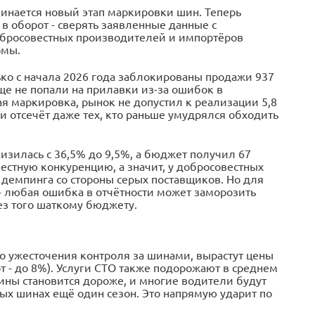
ачинается новый этап маркировки шин. Теперь
в оборот - сверять заявленные данные с
обросовестных производителей и импортёров
рмы.
о с начала 2026 года заблокированы продажи 937
е не попали на прилавки из-за ошибок в
ная маркировка, рынок не допустил к реализации 5,8
 отсечёт даже тех, кто раньше умудрялся обходить
изилась с 36,5% до 9,5%, а бюджет получил 67
стную конкуренцию, а значит, у добросовестных
 демпинга со стороны серых поставщиков. Но для
 любая ошибка в отчётности может заморозить
ез того шаткому бюджету.
о ужесточения контроля за шинами, вырастут цены
т - до 8%). Услуги СТО также подорожают в среднем
шины становится дороже, и многие водители будут
рых шинах ещё один сезон. Это напрямую ударит по