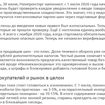
нь, 30 июня, Минпромторг напомнил: с 1 июля 2026 года н
темы будет проверять каждое уведомление о вводе товара 
и производственными мощностями. Это значит, что у нед
лучится «легализовать» партии шин через подставные фи
лемы до введения новых правил был колоссальным. Тольк
оторые не прошли проверку. Ещё 2 миллиона единиц вообщ
 А всего с ноября 2020 года, когда стартовала обязатель
енциально опасных шин. Теперь же механизм верификации
 продавцов шин - это плюс. Доля теневого оборота уже сн
ублей дополнительных налогов. Чистый рынок означает че
является возможность предлагать качественный товар без
ей вроде «Нижнекамскшины» это одновременно и вызов -
ладе, а штрафы и блокировки добавить головной боли и б
окупателей и рынок в целом
ам тоже стоит готовиться к изменениям. С 1 июля, помим
мобили (по прогнозам - на 3-5%, а на параллельный импор
о отдельным позициям - на 10-15%. В итоге содержание ма
ной летней или зимней резины, стараясь проездить на ста
н в ближайшие месяцы.