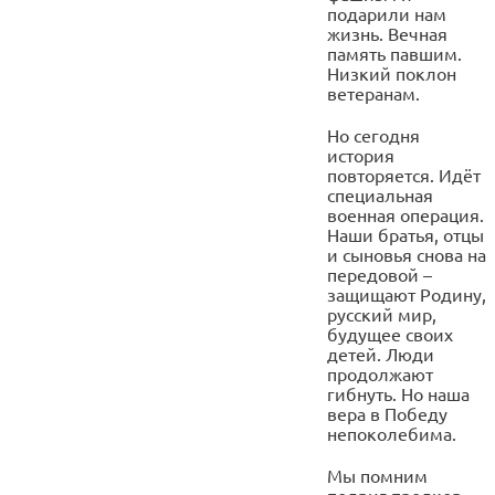
подарили нам
жизнь. Вечная
память павшим.
Низкий поклон
ветеранам.
Но сегодня
история
повторяется. Идёт
специальная
военная операция.
Наши братья, отцы
и сыновья снова на
передовой –
защищают Родину,
русский мир,
будущее своих
детей. Люди
продолжают
гибнуть. Но наша
вера в Победу
непоколебима.
Мы помним
подвиг предков.