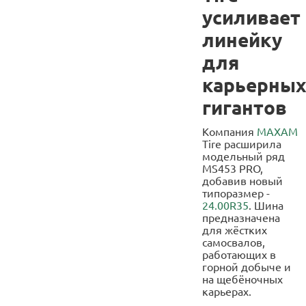
усиливает
линейку
для
карьерны
гигантов
Компания
MAXAM
Tire расширила
модельный ряд
MS453 PRO,
добавив новый
типоразмер -
24.00R35
. Шина
предназначена
для жёстких
самосвалов,
работающих в
горной добыче и
на щебёночных
карьерах.