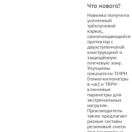
Что нового?
Новинка получила
усиленный
трёхлучевой
каркас,
самоочищающийся
протектор с
двухступенчатой
конструкцией и
защищённую
плечевую зону.
Улучшены
показатели TMPH
(тонно-километры
в час) и TKPH -
ключевые
параметры для
экстремальных
нагрузок.
Производитель
также предлагает
разные составы
резиновой смеси
под конкретные