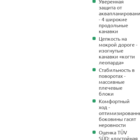
Уверенная
защита от
аквапланирован
- 4 широкие
продольные
канавки
Цепкость на
мокрой дороге -
изогнутые
канавки «когти
леопарда»
Стабильность в
поворотах -
массивные
плечевые
блоки
Комфортный
ход -
оптимизированн
боковины гасят
неровности
Оценка TÜV
SÜD: «достойная