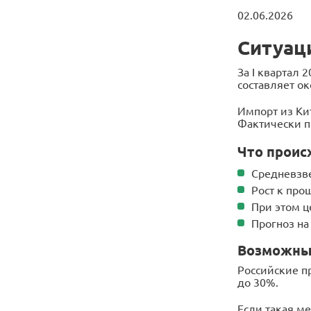
02.06.2026
Ситуац
За I квартал 
составляет о
Импорт из Кит
Фактически п
Что проис
Средневзве
Рост к про
При этом ц
Прогноз на
Возможны
Российские п
до 30%.
Если такая м