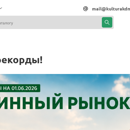
mail@kulturakdm
рекорды!