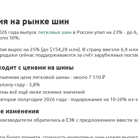
ия на рынке шин
2026 года выпуск
легковых шин
в России упал на 23% - до 6
коло 50%.
ая вырос на 25% (до $154,28 млн). В страну ввезли 6,4 мл
родажи сейчас поддерживаются за счёт зарубежных поста
ходит с ценами на шины
шенная цена легковой шины - около 7 510 ₽
шлому году - 3,8%
ены всё ещё ниже осенних значений
 второе полугодие 2026 года - подорожание на 10-20% из-
е изменения
роизводители обратились в ЕЭК с предложением ввести 
ера будет принята, стоимость импортных шин может выраст