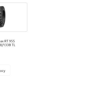
ax RT 955
8/133B TL
росу