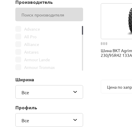
Производитель
Advance
All Pro
Alliance
Шина BKT Agrim
Antares
230/95R42 133A
Armour Lande
Armour Tronmax
ARMSTRONG
Ширина
ATIRE
Цена по зап
Attar
Все
Bars
Belshina
Профиль
BFGoodrich
Все
BK Trailer
BKT