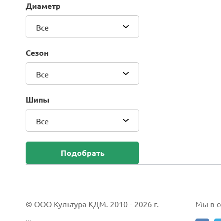
Диаметр
Blackhawk (Sailun Group Co., LTD)
Bridgestone
Все
Camso (Solideal)
Carlisle
Сезон
CEAT
Compasal
Все
Composit
Continental
Шипы
Cordiant
Все
CrossWind
Deestone
Delcora
Подобрать
Deli
DELINTE
Doublestar
DUNLOP
© ООО Культура КДМ. 2010 - 2026 г.
Мы в со
Duro