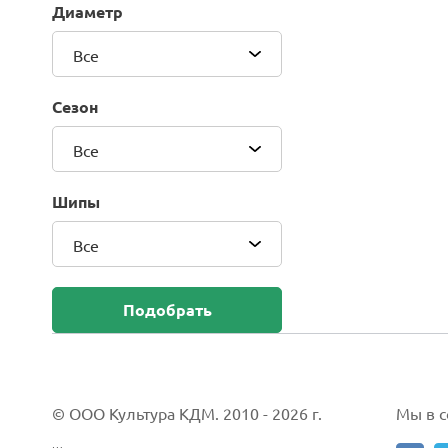
Диаметр
Blackhawk (Sailun Group Co., LTD)
Bridgestone
Все
Camso (Solideal)
Carlisle
Сезон
CEAT
Compasal
Все
Composit
Continental
Шипы
Cordiant
Все
CrossWind
Deestone
Delcora
Подобрать
Deli
DELINTE
Doublestar
DUNLOP
© ООО Культура КДМ. 2010 - 2026 г.
Мы в со
Duro