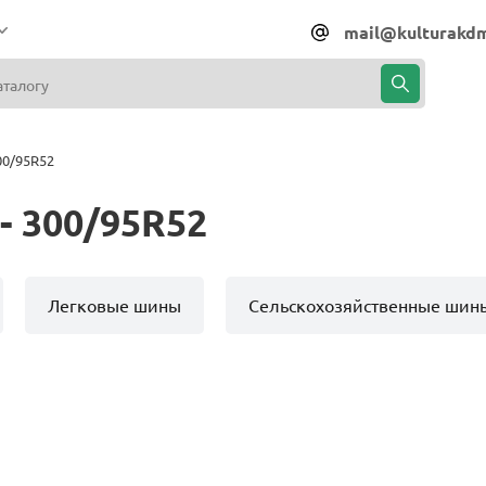
mail@kulturakdm
00/95R52
- 300/95R52
Легковые шины
Сельскохозяйственные шин