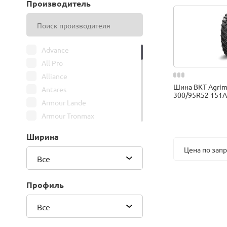
Производитель
Advance
All Pro
Alliance
Шина BKT Agrim
Antares
300/95R52 151A
Armour Lande
Armour Tronmax
ARMSTRONG
Ширина
ATIRE
Цена по зап
Attar
Все
Bars
Belshina
Профиль
BFGoodrich
Все
BK Trailer
BKT