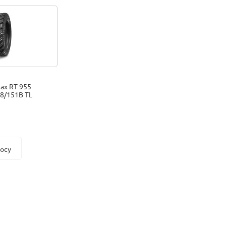
ax RT 955
8/151B TL
росу