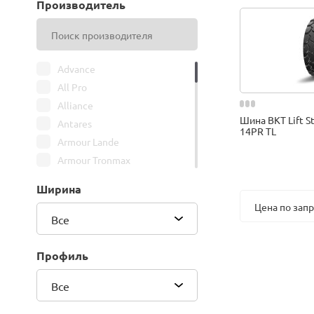
Производитель
Advance
All Pro
Alliance
Шина BKT Lift St
Antares
14PR TL
Armour Lande
Armour Tronmax
ARMSTRONG
Ширина
ATIRE
Цена по зап
Attar
Все
Bars
Belshina
Профиль
BFGoodrich
Все
BK Trailer
BKT