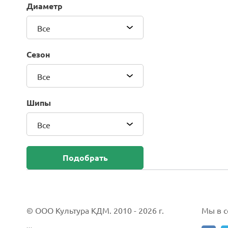
Диаметр
Blackhawk (Sailun Group Co., LTD)
Bridgestone
Все
Camso (Solideal)
Carlisle
Сезон
CEAT
Compasal
Все
Composit
Continental
Шипы
Cordiant
Все
CrossWind
Deestone
Delcora
Подобрать
Deli
DELINTE
Doublestar
DUNLOP
© ООО Культура КДМ. 2010 - 2026 г.
Мы в со
Duro