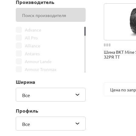
Производитель
Advance
All Pro
Alliance
Шина BKT Mine 
Antares
32PR TT
Armour Lande
Armour Tronmax
ARMSTRONG
Ширина
ATIRE
Цена по зап
Attar
Все
Bars
Belshina
Профиль
BFGoodrich
Все
BK Trailer
BKT