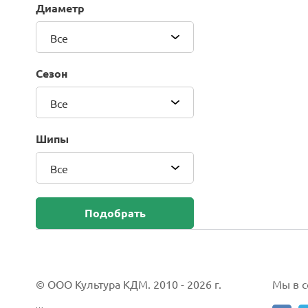
Диаметр
Blackhawk (Sailun Group Co., LTD)
Bridgestone
Все
Camso (Solideal)
Carlisle
Сезон
CEAT
Compasal
Все
Composit
Continental
Шипы
Cordiant
Все
CrossWind
Deestone
Delcora
Подобрать
Deli
DELINTE
Doublestar
DUNLOP
© ООО Культура КДМ. 2010 - 2026 г.
Мы в со
Duro