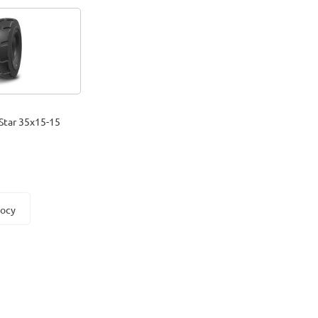
Star 35x15-15
росу