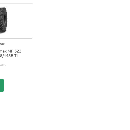
дах
max MP 522
8/148B TL
шт.