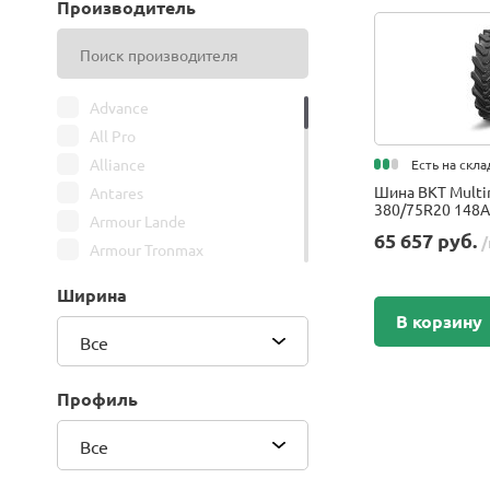
Производитель
Advance
All Pro
Alliance
Есть на скла
Шина BKT Multi
Antares
380/75R20 148A
Armour Lande
65 657 руб.
/
Armour Tronmax
ARMSTRONG
Ширина
ATIRE
В корзину
Attar
Все
Bars
Belshina
Профиль
BFGoodrich
Все
BK Trailer
BKT