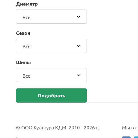
Диаметр
Blackhawk (Sailun Group Co., LTD)
Bridgestone
Все
Camso (Solideal)
Carlisle
Сезон
CEAT
Compasal
Все
Composit
Continental
Шипы
Cordiant
Все
CrossWind
Deestone
Delcora
Подобрать
Deli
DELINTE
Doublestar
DUNLOP
© ООО Культура КДМ. 2010 - 2026 г.
Мы в со
Duro