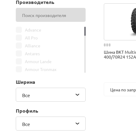
Производитель
Advance
All Pro
Alliance
Шина BKT Multi
Antares
400/70R24 152A
Armour Lande
Armour Tronmax
ARMSTRONG
Ширина
ATIRE
Цена по зап
Attar
Все
Bars
Belshina
Профиль
BFGoodrich
Все
BK Trailer
BKT