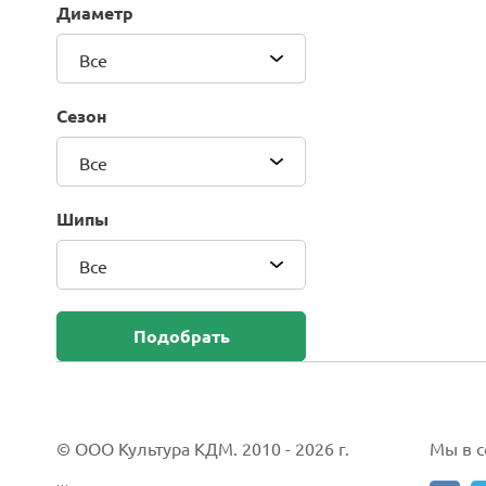
Диаметр
Blackhawk (Sailun Group Co., LTD)
Bridgestone
Все
Camso (Solideal)
Carlisle
Сезон
CEAT
Compasal
Все
Composit
Continental
Шипы
Cordiant
Все
CrossWind
Deestone
Delcora
Подобрать
Deli
DELINTE
Doublestar
DUNLOP
© ООО Культура КДМ. 2010 - 2026 г.
Мы в со
Duro