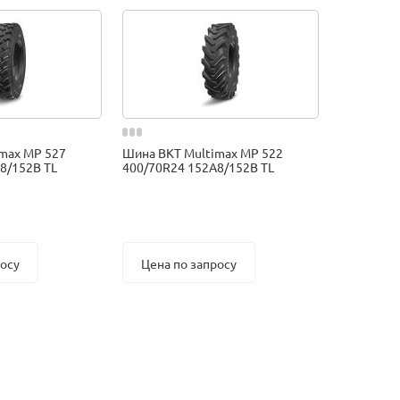
max MP 527
Шина BKT Multimax MP 522
8/152B TL
400/70R24 152A8/152B TL
росу
Цена по запросу