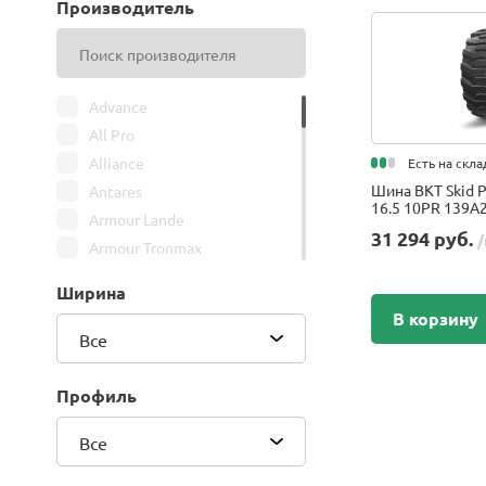
Производитель
Advance
All Pro
Alliance
Есть на скла
Шина BKT Skid P
Antares
16.5 10PR 139A2
Armour Lande
31 294 руб.
/
Armour Tronmax
ARMSTRONG
Ширина
ATIRE
В корзину
Attar
Все
Bars
Belshina
Профиль
BFGoodrich
Все
BK Trailer
BKT