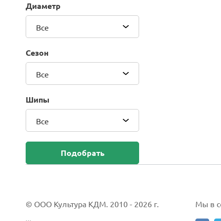
Диаметр
Blackhawk (Sailun Group Co., LTD)
Bridgestone
Все
Camso (Solideal)
Carlisle
Сезон
CEAT
Compasal
Все
Composit
Continental
Шипы
Cordiant
Все
CrossWind
Deestone
Delcora
Подобрать
Deli
DELINTE
Doublestar
DUNLOP
© ООО Культура КДМ. 2010 - 2026 г.
Мы в со
Duro