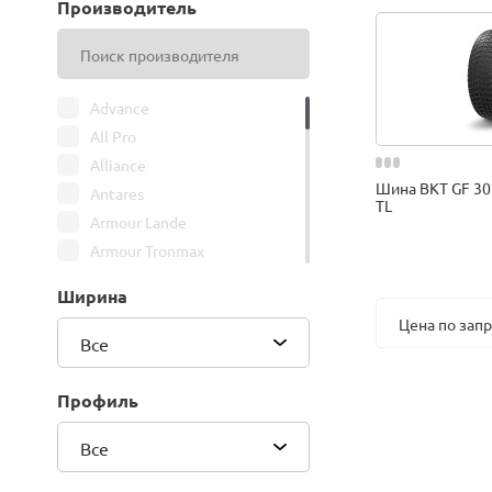
Производитель
Advance
All Pro
Alliance
Шина BKT GF 30
Antares
TL
Armour Lande
Armour Tronmax
ARMSTRONG
Ширина
ATIRE
Цена по зап
Attar
Все
Bars
Belshina
Профиль
BFGoodrich
Все
BK Trailer
BKT