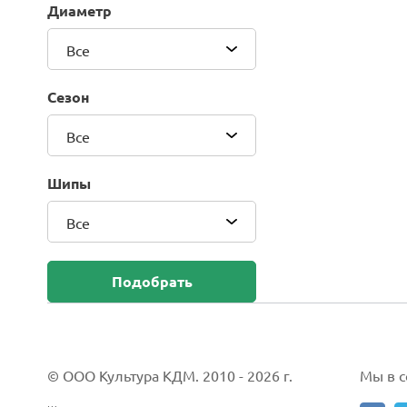
Диаметр
Blackhawk (Sailun Group Co., LTD)
Bridgestone
Все
Camso (Solideal)
Carlisle
Сезон
CEAT
Compasal
Все
Composit
Continental
Шипы
Cordiant
Все
CrossWind
Deestone
Delcora
Подобрать
Deli
DELINTE
Doublestar
DUNLOP
© ООО Культура КДМ. 2010 - 2026 г.
Мы в со
Duro