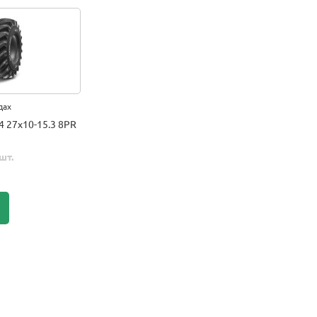
дах
4 27x10-15.3 8PR
шт.