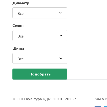
Диаметр
Blackhawk (Sailun Group Co., LTD)
Bridgestone
Все
Camso (Solideal)
Carlisle
Сезон
CEAT
Compasal
Все
Composit
Continental
Шипы
Cordiant
Все
CrossWind
Deestone
Delcora
Подобрать
Deli
DELINTE
Doublestar
DUNLOP
© ООО Культура КДМ. 2010 - 2026 г.
Мы в со
Duro