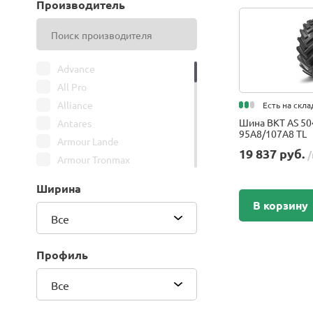
Производитель
Advance
All Pro
Alliance
Есть на скла
Шина BKT AS 50
Antares
95A8/107A8 TL
Armour Lande
19 837 руб.
/
Armour Tronmax
ARMSTRONG
Ширина
ATIRE
В корзину
Attar
Все
Bars
Belshina
Профиль
BFGoodrich
Все
BK Trailer
BKT