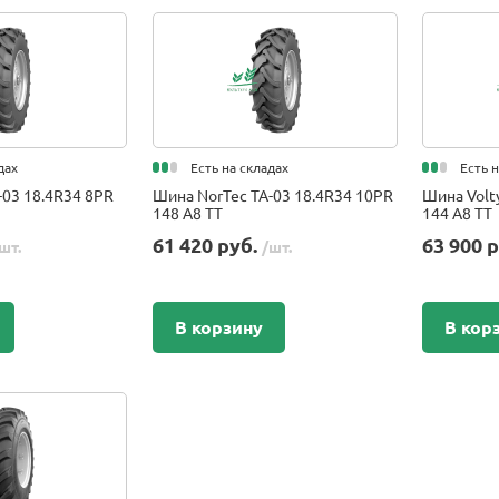
дах
Есть на складах
Есть 
-03 18.4R34 8PR
Шина NorTec TA-03 18.4R34 10PR
Шина Volt
148 A8 TT
144 A8 TT
61 420 руб.
63 900 
шт.
/шт.
В корзину
В кор