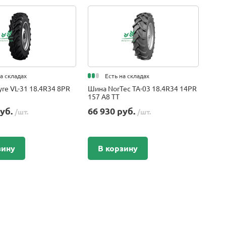
на складах
Есть на складах
yre VL-31 18.4R34 8PR
Шина NorTec TA-03 18.4R34 14PR
157 A8 TT
руб.
66 930 руб.
/шт.
/шт.
зину
В корзину