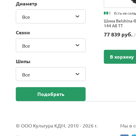
Диаметр
Blackhawk (Sailun Group Co., LTD)
Bridgestone
Есть на скла
Все
Camso (Solideal)
Шина Belshina 
144 A8 TT
Carlisle
Сезон
77 839 руб.
/
CEAT
Compasal
Все
Composit
В корзину
Continental
Шипы
Cordiant
Все
CrossWind
Deestone
Delcora
Подобрать
Deli
DELINTE
Doublestar
DUNLOP
© ООО Культура КДМ. 2010 - 2026 г.
Мы в со
Duro