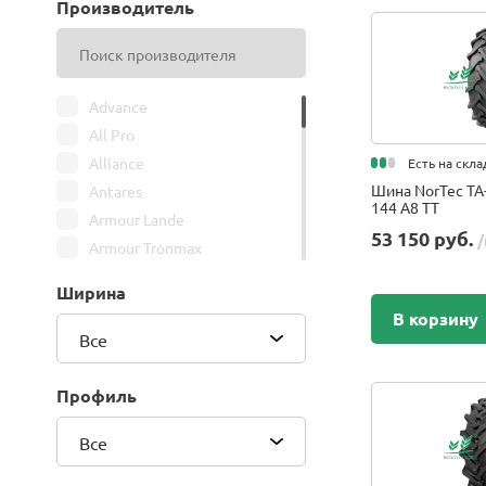
Производитель
Advance
All Pro
Alliance
Есть на скла
Шина NorTec TA
Antares
144 A8 TT
Armour Lande
53 150 руб.
/
Armour Tronmax
ARMSTRONG
Ширина
ATIRE
В корзину
Attar
Все
Bars
Belshina
Профиль
BFGoodrich
Все
BK Trailer
BKT