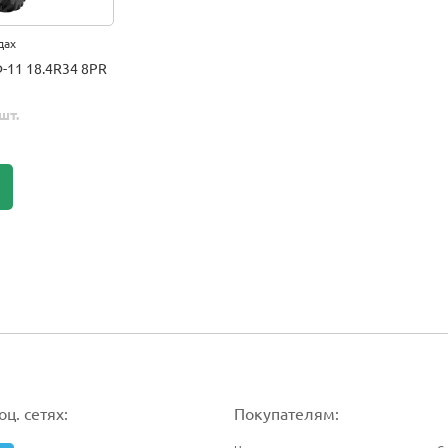
дах
Ф-11 18.4R34 8PR
шт.
ц. сетях:
Покупателям: