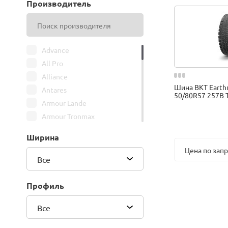
Производитель
Advance
All Pro
Alliance
Шина BKT Earth
Antares
50/80R57 257B 
Armour Lande
Armour Tronmax
ARMSTRONG
Ширина
ATIRE
Цена по зап
Attar
Все
Bars
Belshina
Профиль
BFGoodrich
Все
BK Trailer
BKT