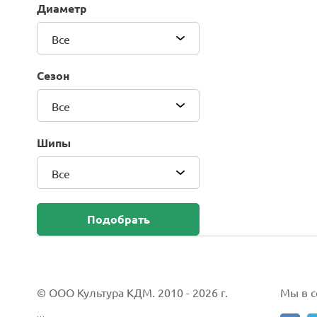
Диаметр
Blackhawk (Sailun Group Co., LTD)
Bridgestone
Все
Camso (Solideal)
Carlisle
Сезон
CEAT
Compasal
Все
Composit
Continental
Шипы
Cordiant
Все
CrossWind
Deestone
Delcora
Подобрать
Deli
DELINTE
Doublestar
DUNLOP
© ООО Культура КДМ. 2010 - 2026 г.
Мы в со
Duro