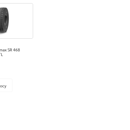
max SR 468
TL
росу