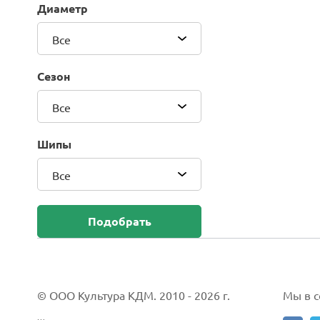
Диаметр
Blackhawk (Sailun Group Co., LTD)
Bridgestone
Все
Camso (Solideal)
Carlisle
Сезон
CEAT
Compasal
Все
Composit
Continental
Шипы
Cordiant
Все
CrossWind
Deestone
Delcora
Подобрать
Deli
DELINTE
Doublestar
DUNLOP
© ООО Культура КДМ. 2010 - 2026 г.
Мы в со
Duro