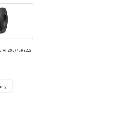
3 VF295/75R22.5
росу