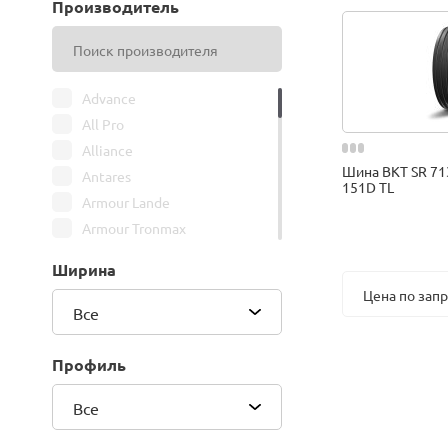
Производитель
Advance
All Pro
Alliance
Шина BKT SR 71
Antares
151D TL
Armour Lande
Armour Tronmax
ARMSTRONG
Ширина
ATIRE
Цена по зап
Attar
Все
Bars
Belshina
Профиль
BFGoodrich
Все
BK Trailer
BKT