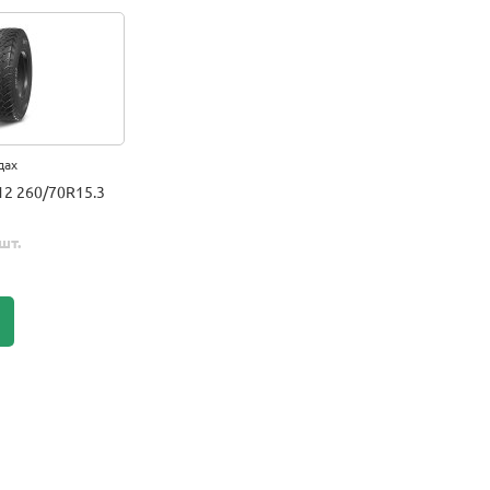
дах
2 260/70R15.3
шт.