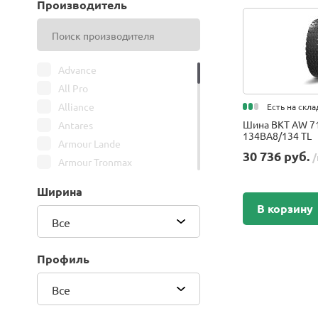
Производитель
Advance
All Pro
Alliance
Есть на скла
Шина BKT AW 71
Antares
134BA8/134 TL
Armour Lande
30 736 руб.
/
Armour Tronmax
ARMSTRONG
Ширина
ATIRE
В корзину
Attar
Все
Bars
Belshina
Профиль
BFGoodrich
Все
BK Trailer
BKT