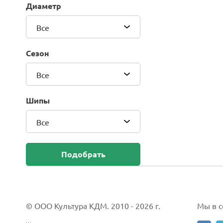
Диаметр
Blackhawk (Sailun Group Co., LTD)
Bridgestone
Все
Camso (Solideal)
Carlisle
Сезон
CEAT
Compasal
Все
Composit
Continental
Шипы
Cordiant
Все
CrossWind
Deestone
Delcora
Подобрать
Deli
DELINTE
Doublestar
DUNLOP
© ООО Культура КДМ. 2010 - 2026 г.
Мы в со
Duro