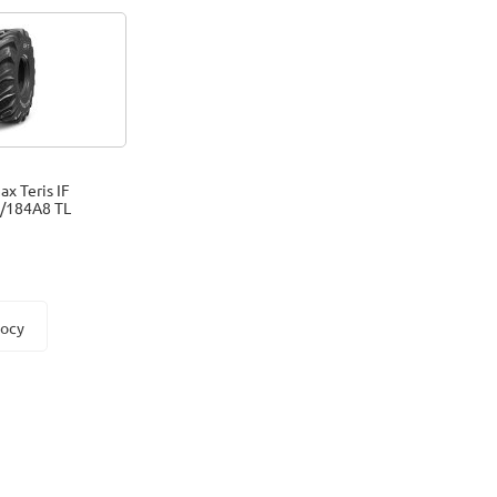
x Teris IF
/184A8 TL
росу