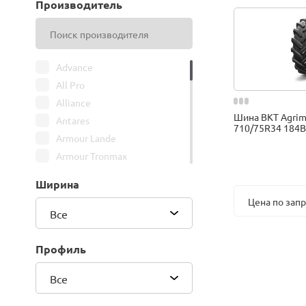
Производитель
Advance
All Pro
Alliance
Шина BKT Agrima
Antares
710/75R34 184B
Armour Lande
Armour Tronmax
ARMSTRONG
Ширина
ATIRE
Цена по зап
Attar
Все
Bars
Belshina
Профиль
BFGoodrich
Все
BK Trailer
BKT