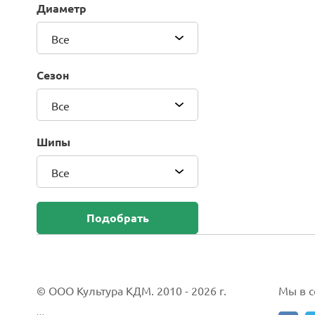
Диаметр
Blackhawk (Sailun Group Co., LTD)
Bridgestone
Все
Camso (Solideal)
Carlisle
Сезон
CEAT
Compasal
Все
Composit
Continental
Шипы
Cordiant
Все
CrossWind
Deestone
Delcora
Подобрать
Deli
DELINTE
Doublestar
DUNLOP
© ООО Культура КДМ. 2010 - 2026 г.
Мы в со
Duro