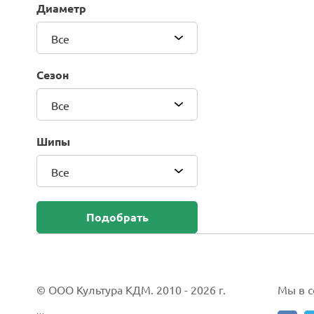
Диаметр
Blackhawk (Sailun Group Co., LTD)
Bridgestone
Все
Camso (Solideal)
Carlisle
Сезон
CEAT
Compasal
Все
Composit
Continental
Шипы
Cordiant
Все
CrossWind
Deestone
Delcora
Подобрать
Deli
DELINTE
Doublestar
DUNLOP
© ООО Культура КДМ. 2010 - 2026 г.
Мы в со
Duro