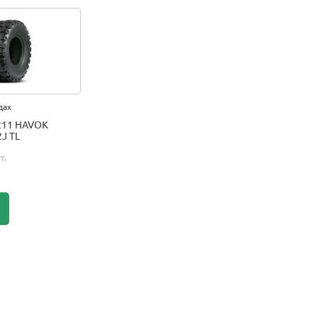
дах
211 HAVOK
J TL
т.