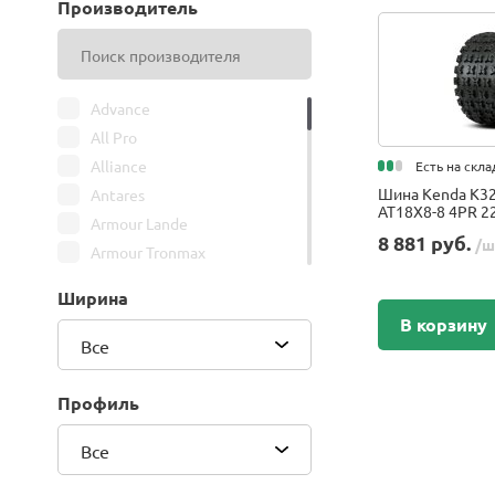
Производитель
Advance
All Pro
Alliance
Есть на скла
Шина Kenda K3
Antares
AT18X8-8 4PR 22
Armour Lande
8 881 руб.
/ш
Armour Tronmax
ARMSTRONG
Ширина
ATIRE
В корзину
Attar
Все
Bars
Belshina
Профиль
BFGoodrich
Все
BK Trailer
BKT