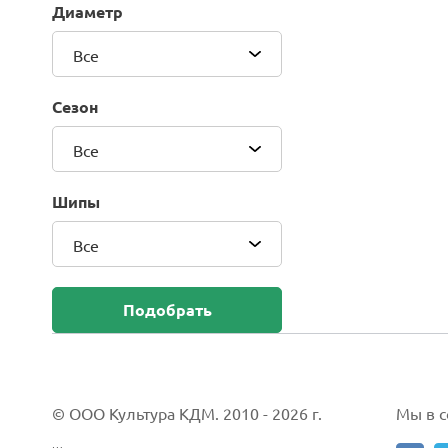
Диаметр
Blackhawk (Sailun Group Co., LTD)
Bridgestone
Все
Camso (Solideal)
Carlisle
Сезон
CEAT
Compasal
Все
Composit
Continental
Шипы
Cordiant
Все
CrossWind
Deestone
Delcora
Подобрать
Deli
DELINTE
Doublestar
DUNLOP
© ООО Культура КДМ. 2010 - 2026 г.
Мы в со
Duro