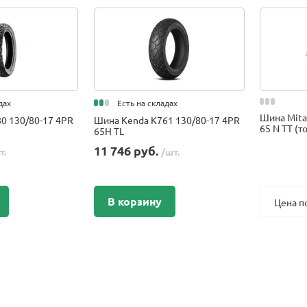
дах
Есть на складах
Шина Mita
0 130/80-17 4PR
Шина Kenda K761 130/80-17 4PR
65 N TT (т
65H TL
11 746 руб.
т.
/шт.
В корзину
Цена п