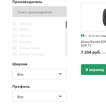
Производитель
Advance
All Pro
Alliance
Есть на скла
Шина Kenda K28
Antares
65P TT
Armour Lande
7 204 руб.
/ш
Armour Tronmax
ARMSTRONG
Ширина
ATIRE
В корзину
Attar
Все
Bars
Belshina
Профиль
BFGoodrich
Все
BK Trailer
BKT