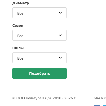
Диаметр
Blackhawk (Sailun Group Co., LTD)
Bridgestone
Все
Camso (Solideal)
Carlisle
Сезон
CEAT
Compasal
Все
Composit
Continental
Шипы
Cordiant
Все
CrossWind
Deestone
Delcora
Подобрать
Deli
DELINTE
Doublestar
DUNLOP
© ООО Культура КДМ. 2010 - 2026 г.
Мы в со
Duro