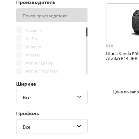
Производитель
Advance
All Pro
Alliance
Шина Kenda K58
Antares
AT28x9R14 8PR 
Armour Lande
Armour Tronmax
ARMSTRONG
Ширина
ATIRE
Цена по зап
Attar
Все
Bars
Belshina
Профиль
BFGoodrich
Все
BK Trailer
BKT