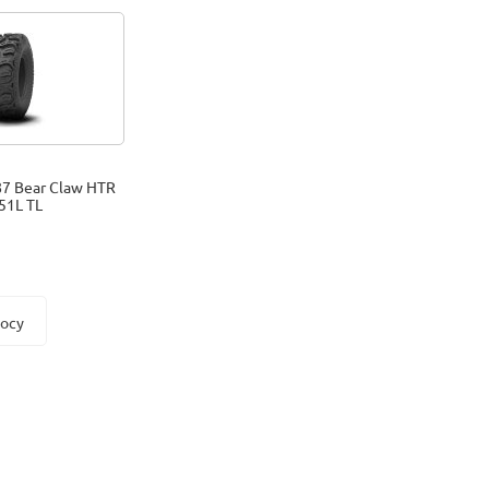
7 Bear Claw HTR
51L TL
росу