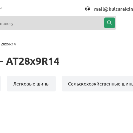
mail@kulturakdm
T28x9R14
- AT28x9R14
Легковые шины
Сельскохозяйственные шин