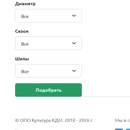
Диаметр
Blackhawk (Sailun Group Co., LTD)
Bridgestone
Все
Camso (Solideal)
Carlisle
Сезон
CEAT
Compasal
Все
Composit
Continental
Шипы
Cordiant
Все
CrossWind
Deestone
Delcora
Подобрать
Deli
DELINTE
Doublestar
DUNLOP
© ООО Культура КДМ. 2010 - 2026 г.
Мы в со
Duro