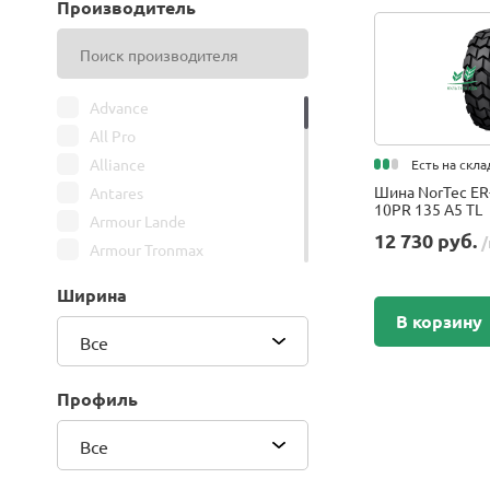
Производитель
Advance
All Pro
Alliance
Есть на скла
Шина NorTec ER-
Antares
10PR 135 A5 TL
Armour Lande
12 730 руб.
/
Armour Tronmax
ARMSTRONG
Ширина
ATIRE
В корзину
Attar
Все
Bars
Belshina
Профиль
BFGoodrich
Все
BK Trailer
BKT