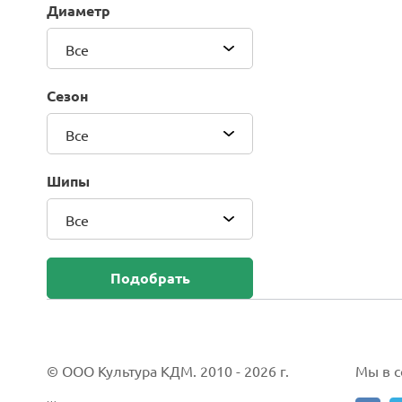
Диаметр
Blackhawk (Sailun Group Co., LTD)
Bridgestone
Все
Camso (Solideal)
Carlisle
Сезон
CEAT
Compasal
Все
Composit
Continental
Шипы
Cordiant
Все
CrossWind
Deestone
Delcora
Подобрать
Deli
DELINTE
Doublestar
DUNLOP
© ООО Культура КДМ. 2010 - 2026 г.
Мы в со
Duro