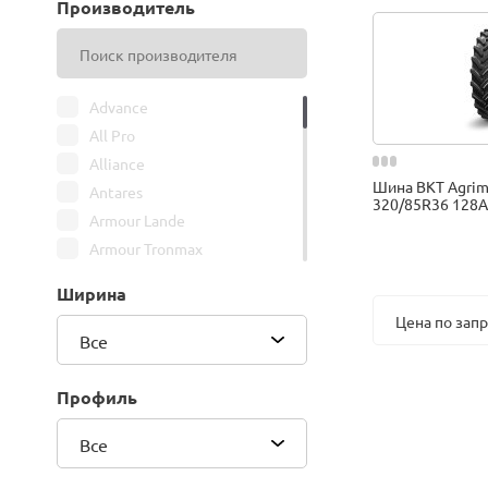
Производитель
Advance
All Pro
Alliance
Шина BKT Agrim
Antares
320/85R36 128A
Armour Lande
Armour Tronmax
ARMSTRONG
Ширина
ATIRE
Цена по зап
Attar
Все
Bars
Belshina
Профиль
BFGoodrich
Все
BK Trailer
BKT