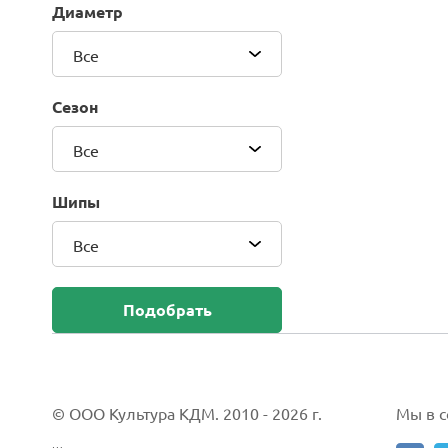
Диаметр
Blackhawk (Sailun Group Co., LTD)
Bridgestone
Все
Camso (Solideal)
Carlisle
Сезон
CEAT
Compasal
Все
Composit
Continental
Шипы
Cordiant
Все
CrossWind
Deestone
Delcora
Подобрать
Deli
DELINTE
Doublestar
DUNLOP
© ООО Культура КДМ. 2010 - 2026 г.
Мы в со
Duro