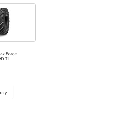
ax Force
9D TL
росу