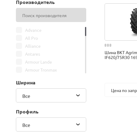
Производитель
Advance
All Pro
Alliance
Шина BKT Agrim
Antares
IF620/75R30 16
Armour Lande
Armour Tronmax
ARMSTRONG
Ширина
ATIRE
Цена по зап
Attar
Все
Bars
Belshina
Профиль
BFGoodrich
Все
BK Trailer
BKT