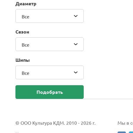
Диаметр
Blackhawk (Sailun Group Co., LTD)
Bridgestone
Все
Camso (Solideal)
Carlisle
Сезон
CEAT
Compasal
Все
Composit
Continental
Шипы
Cordiant
Все
CrossWind
Deestone
Delcora
Подобрать
Deli
DELINTE
Doublestar
DUNLOP
© ООО Культура КДМ. 2010 - 2026 г.
Мы в со
Duro