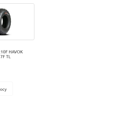
210F HAVOK
7F TL
росу