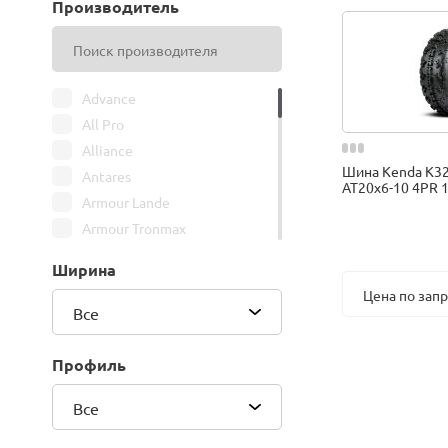
Производитель
Advance
All Pro
Alliance
Шина Kenda K3
Antares
AT20x6-10 4PR 1
Armour Lande
Armour Tronmax
ARMSTRONG
Ширина
ATIRE
Цена по зап
Attar
Все
Bars
Belshina
Профиль
BFGoodrich
Все
BK Trailer
BKT