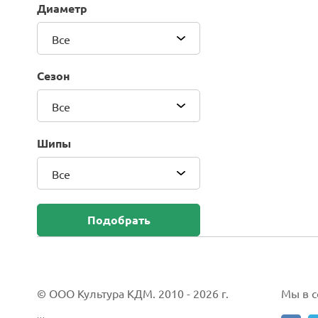
Диаметр
Blackhawk (Sailun Group Co., LTD)
Bridgestone
Все
Camso (Solideal)
Carlisle
Сезон
CEAT
Compasal
Все
Composit
Continental
Шипы
Cordiant
Все
CrossWind
Deestone
Delcora
Подобрать
Deli
DELINTE
Doublestar
DUNLOP
© ООО Культура КДМ. 2010 - 2026 г.
Мы в со
Duro