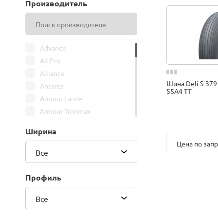
Производитель
Advance
All Pro
Alliance
Шина Deli S-379 
Antares
55A4 TT
Armour Lande
Armour Tronmax
ARMSTRONG
Ширина
ATIRE
Цена по зап
Attar
Все
Bars
Belshina
Профиль
BFGoodrich
Все
BK Trailer
BKT