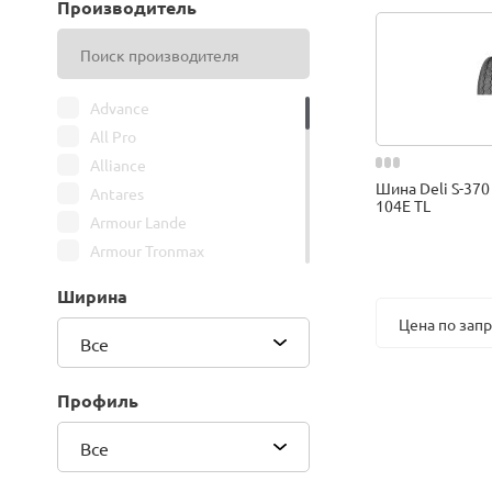
Производитель
Advance
All Pro
Alliance
Шина Deli S-370
Antares
104E TL
Armour Lande
Armour Tronmax
ARMSTRONG
Ширина
ATIRE
Цена по зап
Attar
Все
Bars
Belshina
Профиль
BFGoodrich
Все
BK Trailer
BKT