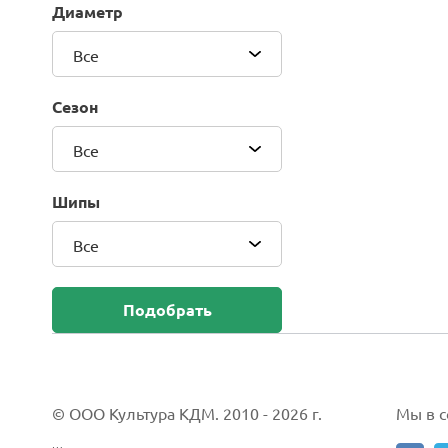
Диаметр
Blackhawk (Sailun Group Co., LTD)
Bridgestone
Все
Camso (Solideal)
Carlisle
Сезон
CEAT
Compasal
Все
Composit
Continental
Шипы
Cordiant
Все
CrossWind
Deestone
Delcora
Подобрать
Deli
DELINTE
Doublestar
DUNLOP
© ООО Культура КДМ. 2010 - 2026 г.
Мы в со
Duro