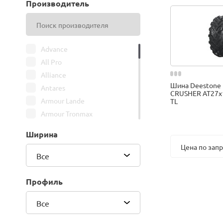
Производитель
Advance
All Pro
Alliance
Шина Deestone
Antares
CRUSHER AT27x1
Armour Lande
TL
Armour Tronmax
ARMSTRONG
Ширина
ATIRE
Цена по зап
Attar
Все
Bars
Belshina
Профиль
BFGoodrich
Все
BK Trailer
BKT