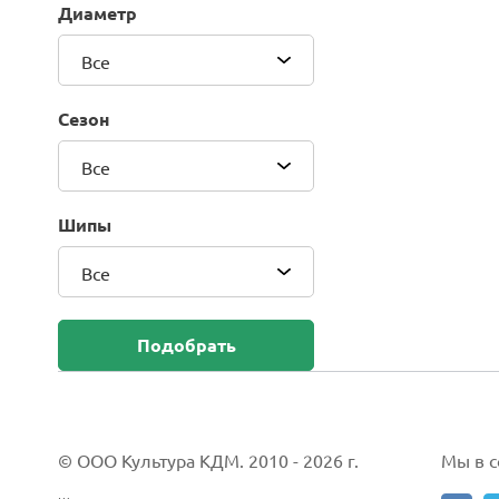
Диаметр
Blackhawk (Sailun Group Co., LTD)
Bridgestone
Все
Camso (Solideal)
Carlisle
Сезон
CEAT
Compasal
Все
Composit
Continental
Шипы
Cordiant
Все
CrossWind
Deestone
Delcora
Подобрать
Deli
DELINTE
Doublestar
DUNLOP
© ООО Культура КДМ. 2010 - 2026 г.
Мы в со
Duro