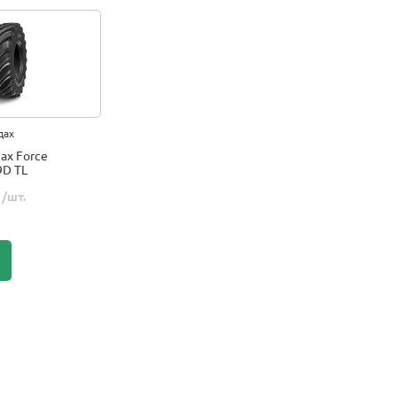
дах
ax Force
9D TL
.
/шт.