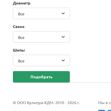
Диаметр
Blackhawk (Sailun Group Co., LTD)
Bridgestone
Все
Camso (Solideal)
Carlisle
Сезон
CEAT
Compasal
Все
Composit
Continental
Шипы
Cordiant
Все
CrossWind
Deestone
Delcora
Подобрать
Deli
DELINTE
Doublestar
DUNLOP
© ООО Культура КДМ. 2010 - 2026 г.
Мы в со
Duro