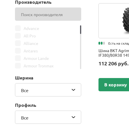
Производитель
Advance
All Pro
Alliance
Есть на скла
Шина BKT Agrim
Antares
IF380/80R38 14
Armour Lande
112 206 руб
Armour Tronmax
ARMSTRONG
Ширина
ATIRE
В корзину
Attar
Все
Bars
Belshina
Профиль
BFGoodrich
Все
BK Trailer
BKT