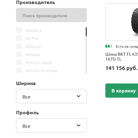
Производитель
Advance
All Pro
Alliance
Есть на скла
Шина BKT FL 63
Antares
167D TL
Armour Lande
141 156 руб
Armour Tronmax
ARMSTRONG
Ширина
ATIRE
В корзину
Attar
Все
Bars
Belshina
Профиль
BFGoodrich
Все
BK Trailer
BKT