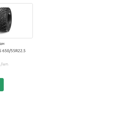
дах
5 650/55R22.5
.
/шт.