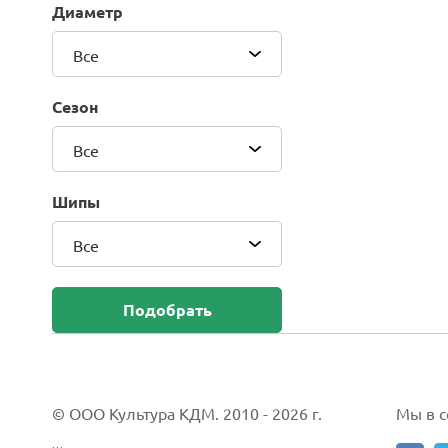
Диаметр
Blackhawk (Sailun Group Co., LTD)
Bridgestone
Все
Camso (Solideal)
Carlisle
Сезон
CEAT
Compasal
Все
Composit
Continental
Шипы
Cordiant
Все
CrossWind
Deestone
Delcora
Подобрать
Deli
DELINTE
Doublestar
DUNLOP
© ООО Культура КДМ. 2010 - 2026 г.
Мы в со
Duro