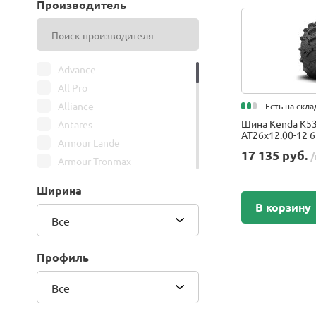
Производитель
Advance
All Pro
Alliance
Есть на скла
Шина Kenda K53
Antares
AT26x12.00-12 6
Armour Lande
17 135 руб.
/
Armour Tronmax
ARMSTRONG
Ширина
ATIRE
В корзину
Attar
Все
Bars
Belshina
Профиль
BFGoodrich
Все
BK Trailer
BKT