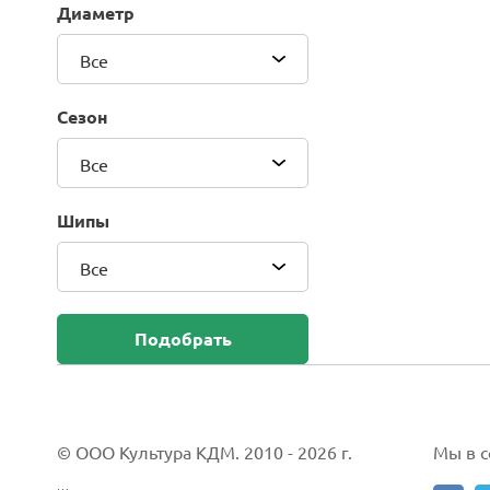
Диаметр
Blackhawk (Sailun Group Co., LTD)
Bridgestone
Все
Camso (Solideal)
Carlisle
Сезон
CEAT
Compasal
Все
Composit
Continental
Шипы
Cordiant
Все
CrossWind
Deestone
Delcora
Подобрать
Deli
DELINTE
Doublestar
DUNLOP
© ООО Культура КДМ. 2010 - 2026 г.
Мы в со
Duro