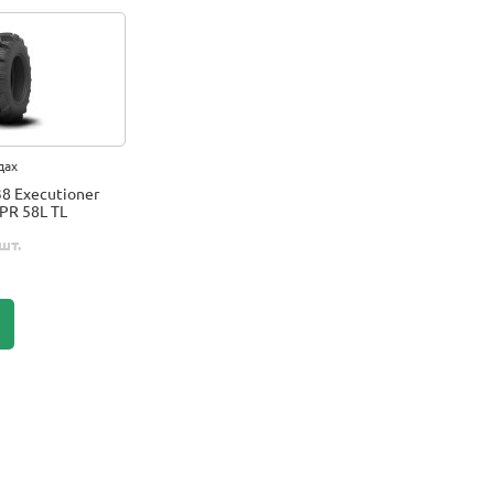
дах
8 Executioner
PR 58L TL
шт.