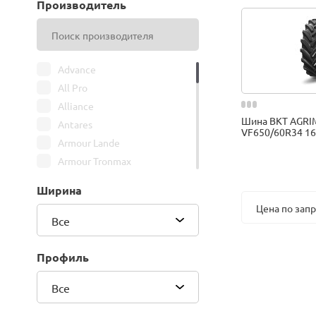
Производитель
Advance
All Pro
Alliance
Шина BKT AGRI
Antares
VF650/60R34 16
Armour Lande
Armour Tronmax
ARMSTRONG
Ширина
ATIRE
Цена по зап
Attar
Все
Bars
Belshina
Профиль
BFGoodrich
Все
BK Trailer
BKT