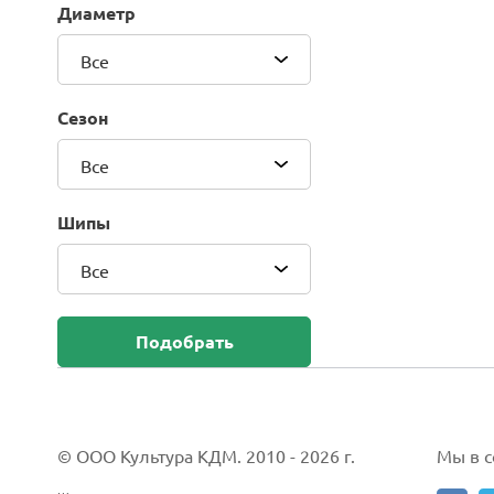
Диаметр
Blackhawk (Sailun Group Co., LTD)
Bridgestone
Все
Camso (Solideal)
Carlisle
Сезон
CEAT
Compasal
Все
Composit
Continental
Шипы
Cordiant
Все
CrossWind
Deestone
Delcora
Подобрать
Deli
DELINTE
Doublestar
DUNLOP
© ООО Культура КДМ. 2010 - 2026 г.
Мы в со
Duro