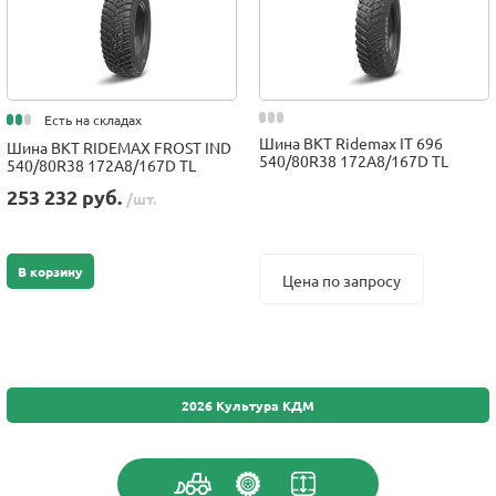
Есть на складах
Шина BKT Ridemax IT 696
Шина BKT RIDEMAX FROST IND
540/80R38 172A8/167D TL
540/80R38 172A8/167D TL
253 232 руб.
/шт.
В корзину
Цена по запросу
2026 Культура КДМ