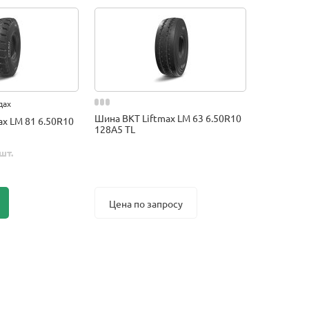
дах
Шина BKT Liftmax LM 63 6.50R10
ax LM 81 6.50R10
128A5 TL
шт.
Цена по запросу