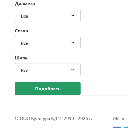
Диаметр
Blackhawk (Sailun Group Co., LTD)
Bridgestone
Все
Camso (Solideal)
Carlisle
Сезон
CEAT
Compasal
Все
Composit
Continental
Шипы
Cordiant
Все
CrossWind
Deestone
Delcora
Подобрать
Deli
DELINTE
Doublestar
DUNLOP
© ООО Культура КДМ. 2010 - 2026 г.
Мы в со
Duro