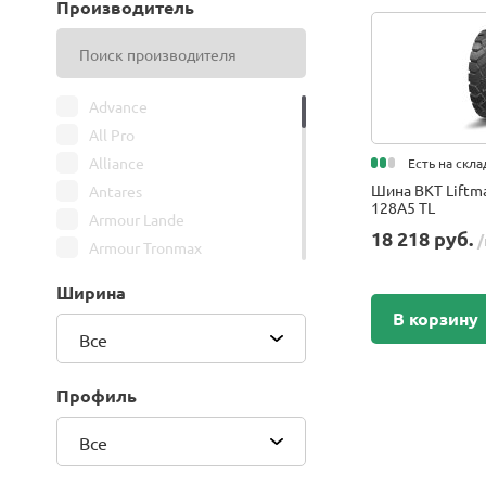
Производитель
Advance
All Pro
Alliance
Есть на скла
Шина BKT Liftm
Antares
128A5 TL
Armour Lande
18 218 руб.
/
Armour Tronmax
ARMSTRONG
Ширина
ATIRE
В корзину
Attar
Все
Bars
Belshina
Профиль
BFGoodrich
Все
BK Trailer
BKT