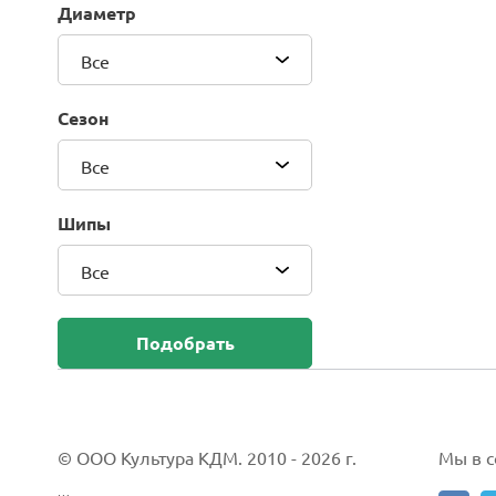
Диаметр
Blackhawk (Sailun Group Co., LTD)
Bridgestone
Все
Camso (Solideal)
Carlisle
Сезон
CEAT
Compasal
Все
Composit
Continental
Шипы
Cordiant
Все
CrossWind
Deestone
Delcora
Подобрать
Deli
DELINTE
Doublestar
DUNLOP
© ООО Культура КДМ. 2010 - 2026 г.
Мы в со
Duro