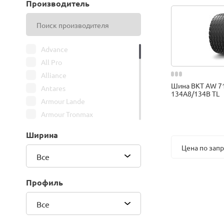
Производитель
Advance
All Pro
Alliance
Шина BKT AW 71
Antares
134A8/134B TL
Armour Lande
Armour Tronmax
ARMSTRONG
Ширина
ATIRE
Цена по зап
Attar
Все
Bars
Belshina
Профиль
BFGoodrich
Все
BK Trailer
BKT