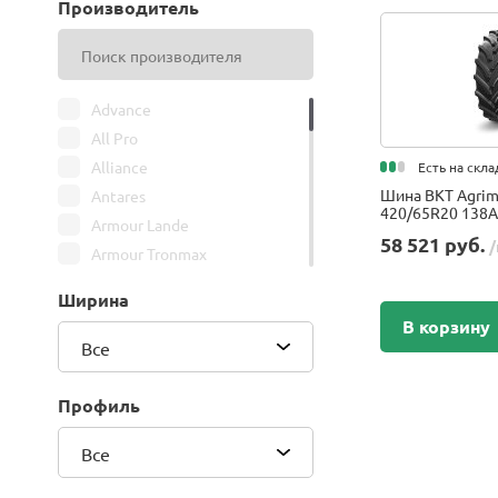
Производитель
Advance
All Pro
Alliance
Есть на скла
Шина BKT Agrim
Antares
420/65R20 138A
Armour Lande
58 521 руб.
/
Armour Tronmax
ARMSTRONG
Ширина
ATIRE
В корзину
Attar
Все
Bars
Belshina
Профиль
BFGoodrich
Все
BK Trailer
BKT