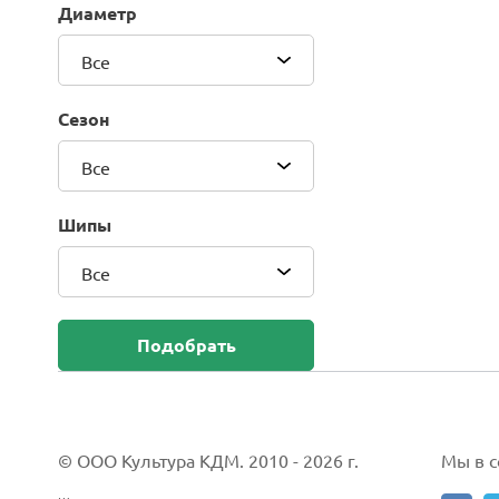
Диаметр
Blackhawk (Sailun Group Co., LTD)
Bridgestone
Все
Camso (Solideal)
Carlisle
Сезон
CEAT
Compasal
Все
Composit
Continental
Шипы
Cordiant
Все
CrossWind
Deestone
Delcora
Подобрать
Deli
DELINTE
Doublestar
DUNLOP
© ООО Культура КДМ. 2010 - 2026 г.
Мы в со
Duro