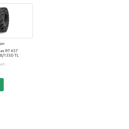
дах
ax RT 657
8/135D TL
шт.