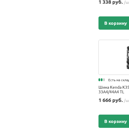
1 338 руб.
/ш
Exmile
Falken
Forerunner
В корзину
FORMULA
Fortune
Forward
Fullrun
Galaxy
General Tire
Gislaved
GiTi
Есть на скла
Goodride
Шина Kenda K35
33A4/44A4 TL
Goodyear
1 666 руб.
GRI
/ш
GT Radial
Hankook
В корзину
Hankook Laufenn