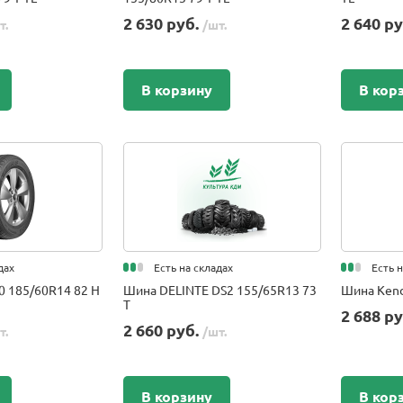
2 630 руб.
2 640 р
т.
/шт.
В корзину
В кор
дах
Есть на складах
Есть 
0 185/60R14 82 H
Шина DELINTE DS2 155/65R13 73
Шина Kend
T
2 688 р
2 660 руб.
т.
/шт.
В корзину
В кор