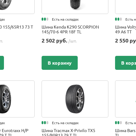
дах
Есть на складах
Есть 
0 155/65R13 73 T
Шина Kenda K290 SCORPION
Шина Volty
145/70-6 4PR 18F TL
49 A6 TT
2 502 руб.
2 550 р
т.
/шт.
В корзину
В кор
дах
Есть на складах
Есть 
 Eurotraxx H/P
Шина Tracmax X-Privilo TX5
Шина Bars
9 T TL
155/80R13 79 T TL
TL