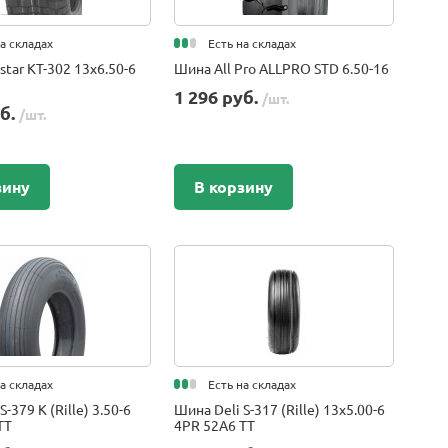
на складах
Есть на складах
tar KT-302 13x6.50-6
Шина All Pro ALLPRO STD 6.50-16
1 296 руб.
/шт.
уб.
/шт.
зину
В корзину
на складах
Есть на складах
-379 K (Rille) 3.50-6
Шина Deli S-317 (Rille) 13x5.00-6
TT
4PR 52A6 TT