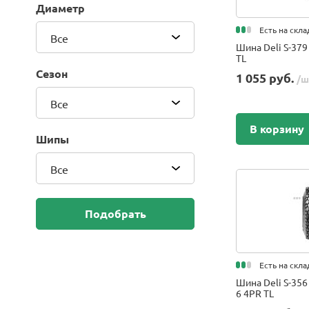
Диаметр
Blackhawk (Sailun Group Co., LTD)
Bridgestone
Есть на скла
Все
Camso (Solideal)
Шина Deli S-379
TL
Carlisle
Сезон
1 055 руб.
/ш
CEAT
Compasal
Все
Composit
В корзину
Continental
Шипы
Cordiant
Все
CrossWind
Deestone
Delcora
Подобрать
Deli
DELINTE
Doublestar
Есть на скла
DUNLOP
Шина Deli S-356 
6 4PR TL
Duro