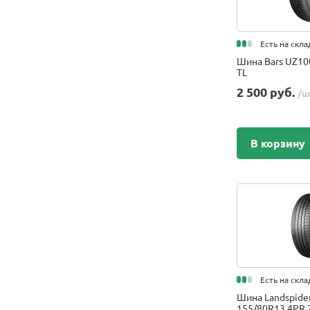
Marshal
Matador
Есть на скла
Maxam
Шина Bars UZ10
MAXXIS
TL
Michelin
2 500 руб.
/ш
Mitas
MRL Tyres
Nexen
В корзину
Nokian Tyres
Nordman
NorTec
Onyx
Ovation
OZKA Pulmox
Pirelli
Есть на скла
Pirelli Formula
Шина Landspider
Powertrac
155/80R13 4PR 7