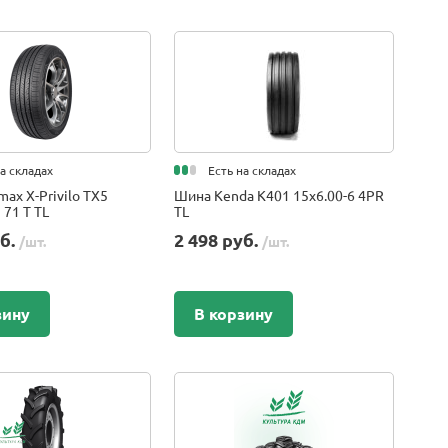
на складах
Есть на складах
ax X-Privilo TX5
Шина Kenda K401 15x6.00-6 4PR
 71 T TL
TL
уб.
2 498 руб.
/шт.
/шт.
зину
В корзину