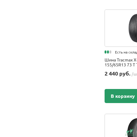
HEADWAY
Heidenau
HiFly
Ikon (Nokian Tyres)
Ikon Tyres
Inroad
Italmatic
Есть на скла
Kama
Шина Tracmax X-
Kapsen
155/65R13 73 T 
Kenda
2 440 руб.
/ш
Kingstar
Kleber
В корзину
Kumho
Landspider
LAUFENN
LAUGFS
LINGLONG
LingLong Leao