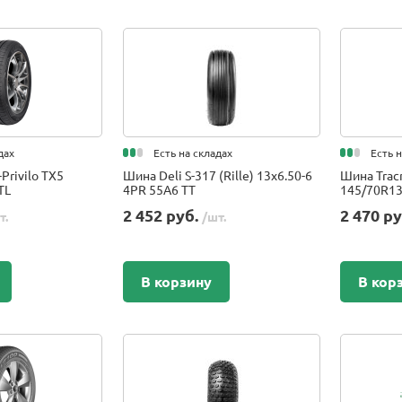
дах
Есть на складах
Есть 
Privilo TX5
Шина Deli S-317 (Rille) 13x6.50-6
Шина Tracm
TL
4PR 55A6 TT
145/70R13
2 452 руб.
2 470 р
т.
/шт.
В корзину
В кор