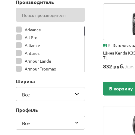
Производитель
Advance
All Pro
Alliance
Есть на скла
Шина Kenda K35
Antares
TL
Armour Lande
832 руб.
/шт.
Armour Tronmax
ARMSTRONG
Ширина
ATIRE
В корзину
Attar
Все
Bars
Belshina
Профиль
BFGoodrich
Все
BK Trailer
BKT