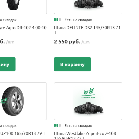
на складах
Есть на складах
re Agro DR-102 4.00-10
Шина DELINTE DS2 145/70R13 71
T
уб.
2 550 руб.
/шт.
/шт.
зину
В корзину
на складах
Есть на складах
 UZ100 165/70R13 79 T
Шина Westlake ZuperEco Z-108
155/65R13 73 T