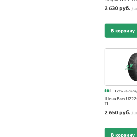
Roadcruza
2 630 руб.
/ш
Roadstone
ROVELO
Royal Black
В корзину
Sailun
Sailun RoadX
SAVA
Speedways
STARCO
SUNFULL
Sunstyer
Есть на скла
Techking
Шина Bars UZ22
Tercelo
TL
Tianli
2 650 руб.
/ш
Titan
TopTrust
Torero
В корзину