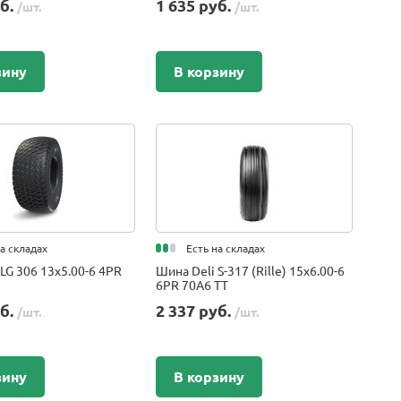
уб.
1 635 руб.
/шт.
/шт.
зину
В корзину
на складах
Есть на складах
LG 306 13x5.00-6 4PR
Шина Deli S-317 (Rille) 15x6.00-6
6PR 70A6 TT
уб.
2 337 руб.
/шт.
/шт.
зину
В корзину