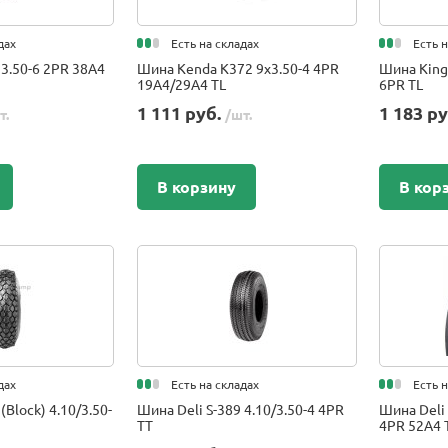
дах
Есть на складах
Есть 
 3.50-6 2PR 38A4
Шина Kenda K372 9x3.50-4 4PR
Шина Kings
19A4/29A4 TL
6PR TL
1 111 руб.
1 183 р
т.
/шт.
В корзину
В кор
дах
Есть на складах
Есть 
(Block) 4.10/3.50-
Шина Deli S-389 4.10/3.50-4 4PR
Шина Deli S
TT
4PR 52A4 