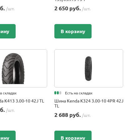
уб.
2 650 руб.
/шт.
/шт.
зину
В корзину
на складах
Есть на складах
a K413 3.00-10 42J TL
Шина Kenda K324 3.00-10 4PR 42J
TL
уб.
/шт.
2 688 руб.
/шт.
зину
В корзину