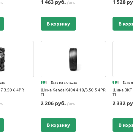
1 463 руб.
1 528 р
т.
/шт.
В корзину
В кор
дах
Есть на складах
Есть 
7 3.50-6 4PR
Шина Kenda K404 4.10/3.50-5 4PR
Шина BKT 
TL
TL
2 206 руб.
2 332 р
т.
/шт.
В корзину
В кор