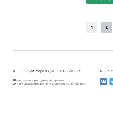
Tornado (Advance Holdings)
TOYO
Tracmax
Trelleborg
1
2
Triangle
TUNGA
TyRex
Unigrip
Viatti
Voltyre
Vredestein
© ООО Культура КДМ. 2010 - 2026 г.
Мы в со
Westlake
Шины, диски и расходные материалы
Windpower
для сельскохозяйственной и индустриальной техники.
Yokohama
Алтайшина
КАМА
Омскшина