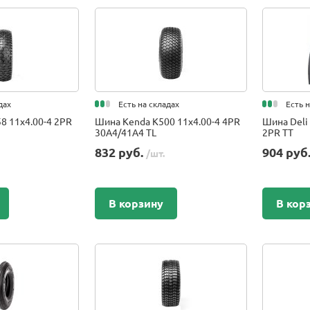
дах
Есть на складах
Есть 
8 11x4.00-4 2PR
Шина Kenda K500 11x4.00-4 4PR
Шина Deli 
30A4/41A4 TL
2PR TT
832 руб.
904 руб
/шт.
В корзину
В кор