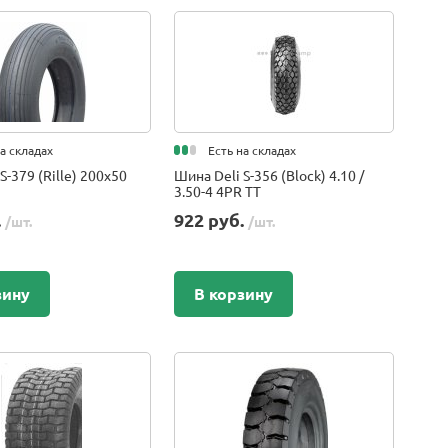
на складах
Есть на складах
S-379 (Rille) 200x50
Шина Deli S-356 (Block) 4.10 /
3.50-4 4PR TT
.
922 руб.
/шт.
/шт.
зину
В корзину