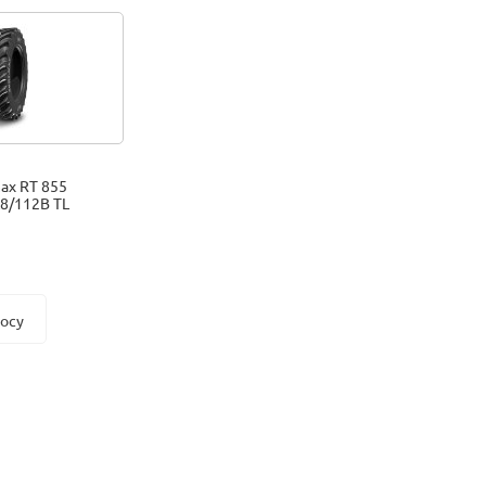
ax RT 855
8/112B TL
росу