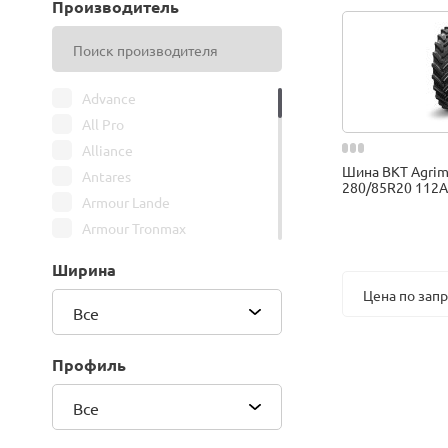
Производитель
Advance
All Pro
Alliance
Шина BKT Agrim
Antares
280/85R20 112A
Armour Lande
Armour Tronmax
ARMSTRONG
Ширина
ATIRE
Цена по зап
Attar
Все
Bars
Belshina
Профиль
BFGoodrich
Все
BK Trailer
BKT