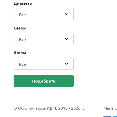
Диаметр
Blackhawk (Sailun Group Co., LTD)
Bridgestone
Все
Camso (Solideal)
Carlisle
Сезон
CEAT
Compasal
Все
Composit
Continental
Шипы
Cordiant
Все
CrossWind
Deestone
Delcora
Подобрать
Deli
DELINTE
Doublestar
DUNLOP
© ООО Культура КДМ. 2010 - 2026 г.
Мы в со
Duro