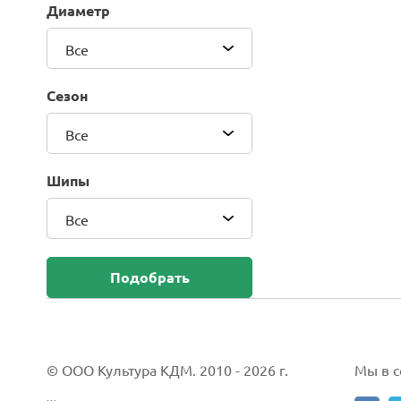
Диаметр
Blackhawk (Sailun Group Co., LTD)
Bridgestone
Все
Camso (Solideal)
Carlisle
Сезон
CEAT
Compasal
Все
Composit
Continental
Шипы
Cordiant
Все
CrossWind
Deestone
Delcora
Подобрать
Deli
DELINTE
Doublestar
DUNLOP
© ООО Культура КДМ. 2010 - 2026 г.
Мы в со
Duro