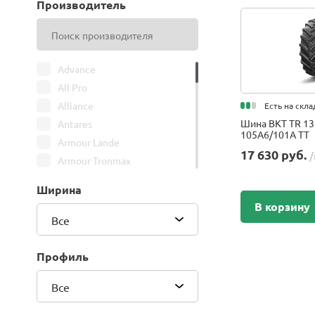
Производитель
Advance
All Pro
Alliance
Есть на скла
Шина BKT TR 13
Antares
105A6/101A TT
Armour Lande
17 630 руб.
/
Armour Tronmax
ARMSTRONG
Ширина
ATIRE
В корзину
Attar
Все
Bars
Belshina
Профиль
BFGoodrich
Все
BK Trailer
BKT