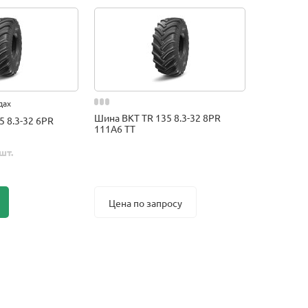
дах
Шина BKT TR 135 8.3-32 8PR
5 8.3-32 6PR
111A6 TT
шт.
Цена по запросу