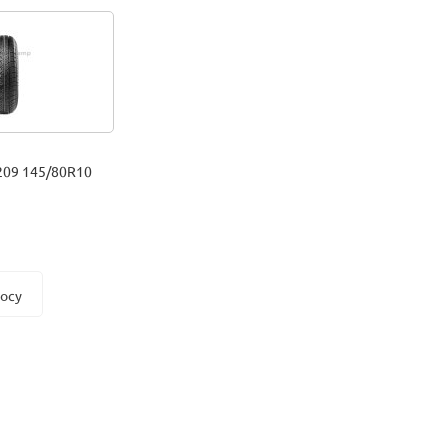
209 145/80R10
росу