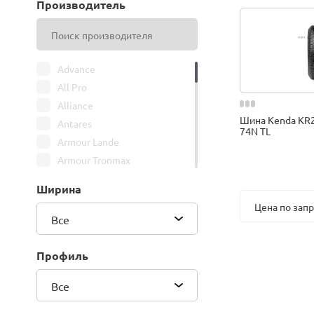
Производитель
Advance
All Pro
Alliance
Шина Kenda KR
Antares
74N TL
Armour Lande
Armour Tronmax
ARMSTRONG
Ширина
ATIRE
Цена по зап
Attar
Все
Bars
Belshina
Профиль
BFGoodrich
Все
BK Trailer
BKT