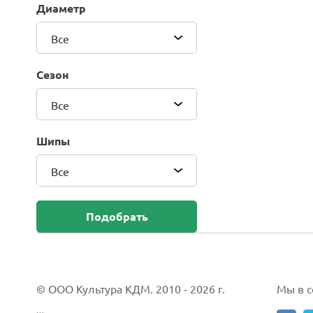
Диаметр
Blackhawk (Sailun Group Co., LTD)
Bridgestone
Все
Camso (Solideal)
Carlisle
Сезон
CEAT
Compasal
Все
Composit
Continental
Шипы
Cordiant
Все
CrossWind
Deestone
Delcora
Подобрать
Deli
DELINTE
Doublestar
DUNLOP
© ООО Культура КДМ. 2010 - 2026 г.
Мы в со
Duro