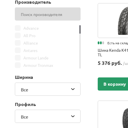
Производитель
Advance
All Pro
Alliance
Есть на скла
Шина Kenda K41
Antares
TL
Armour Lande
5 376 руб.
/ш
Armour Tronmax
ARMSTRONG
Ширина
ATIRE
В корзину
Attar
Все
Bars
Belshina
Профиль
BFGoodrich
Все
BK Trailer
BKT