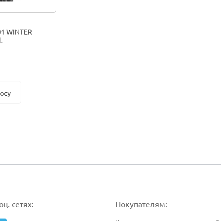
01 WINTER
L
росу
ц. сетях:
Покупателям: