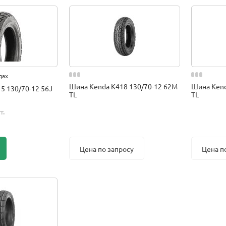
дах
Шина Kenda K418 130/70-12 62M
Шина Kend
5 130/70-12 56J
TL
TL
т.
Цена по запросу
Цена п