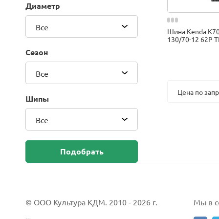
Диаметр
Blackhawk (Sailun Group Co., LTD)
Bridgestone
Все
Шина Kenda K7
Camso (Solideal)
130/70-12 62P T
Carlisle
Сезон
CEAT
Compasal
Все
Composit
Цена по зап
Continental
Шипы
Cordiant
Все
CrossWind
Deestone
Delcora
Подобрать
Deli
DELINTE
Doublestar
DUNLOP
© ООО Культура КДМ. 2010 - 2026 г.
Мы в со
Duro