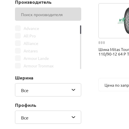
Производитель
Advance
All Pro
Alliance
Шина Mitas Tour
Antares
110/90-12 64 P 
Armour Lande
Armour Tronmax
ARMSTRONG
Ширина
ATIRE
Цена по зап
Attar
Все
Bars
Belshina
Профиль
BFGoodrich
Все
BK Trailer
BKT