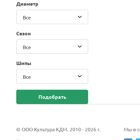
Диаметр
Blackhawk (Sailun Group Co., LTD)
Bridgestone
Все
Camso (Solideal)
Carlisle
Сезон
CEAT
Compasal
Все
Composit
Continental
Шипы
Cordiant
Все
CrossWind
Deestone
Delcora
Подобрать
Deli
DELINTE
Doublestar
DUNLOP
© ООО Культура КДМ. 2010 - 2026 г.
Мы в со
Duro