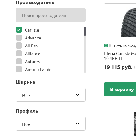
Производитель
Carlisle
Advance
All Pro
Есть на скла
Шина Carlisle Mu
Alliance
10 4PR TL
Antares
19 115 руб.
/
Armour Lande
Armour Tronmax
Ширина
ARMSTRONG
В корзину
ATIRE
Все
Attar
Bars
Профиль
Belshina
Все
BFGoodrich
BK Trailer