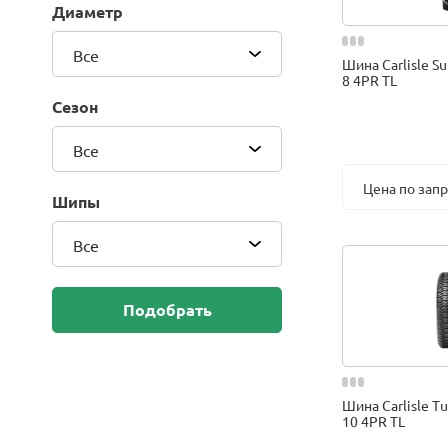
Диаметр
BKT
Blackhawk (Sailun Group Co., LTD)
Все
Шина Carlisle Su
Bridgestone
8 4PR TL
Camso (Solideal)
Сезон
CEAT
Compasal
Все
Composit
Цена по зап
Continental
Шипы
Cordiant
Все
CrossWind
Deestone
Delcora
Подобрать
Deli
DELINTE
Doublestar
DUNLOP
Шина Carlisle Tu
10 4PR TL
Duro